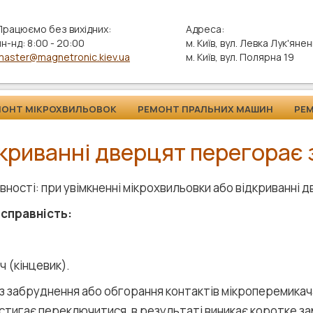
Працюємо без вихідних:
Адреса:
пн-нд: 8:00 - 20:00
м. Київ, вул. Левка Лук'яне
master@magnetronic.kiev.ua
м. Київ, вул. Полярна 19
МОНТ МІКРОХВИЛЬОВОК
РЕМОНТ ПРАЛЬНИХ МАШИН
РЕ
дкриванні дверцят перегорає
вності: при увімкненні мікрохвильовки або відкриванні 
есправність:
ч (кінцевик).
з забруднення або обгорання контактів мікроперемикача
встигає переключитися, в результаті виникає коротке за