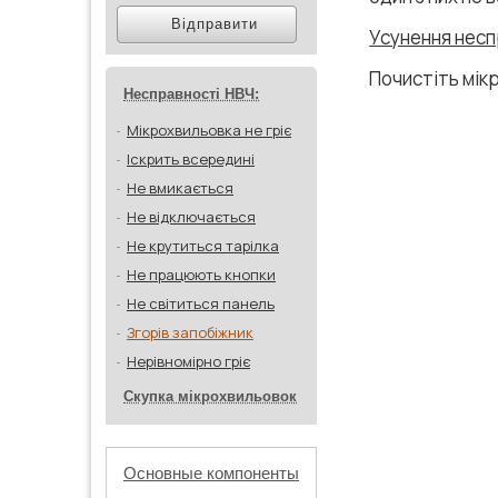
Відправити
Усунення несп
Почистіть мікр
Несправності НВЧ:
Мікрохвильовка не гріє
Іскрить всередині
Не вмикається
Не відключається
Не крутиться тарілка
Не працюють кнопки
Не світиться панель
Згорів запобіжник
Нерівномірно гріє
Скупка мікрохвильовок
Основные компоненты