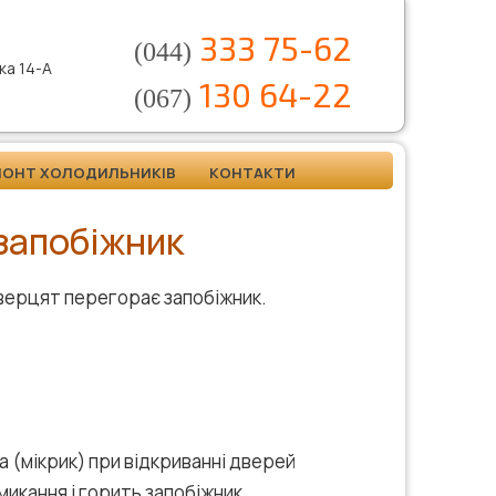
333 75-62
(044)
нка 14-А
130 64-22
(067)
МОНТ ХОЛОДИЛЬНИКІВ
КОНТАКТИ
 запобіжник
дверцят перегорає запобіжник.
 (мікрик) при відкриванні дверей
микання і горить запобіжник.