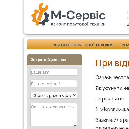
РЕМОНТ ПОБУТОВОЇ ТЕХНІКИ
РЕ
При ві
Зворотній дзвінок:
Ознаки неспра
Як усунути н
Перевірити:
1. Мікровимика
Зазвичай чере
один з них не 