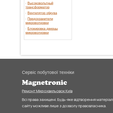
Высоковольтный
трансформатор
Вентилятор обдува
Предохранители
микроволновки
Блокировка дверцы
микроволновки
Сервіс побутової техніки
Ремонт Мікрохвильовок Київ
Всі права захищені. Будь-яке відтворення матеріал
сайту можливе лише з дозволу правовласника.