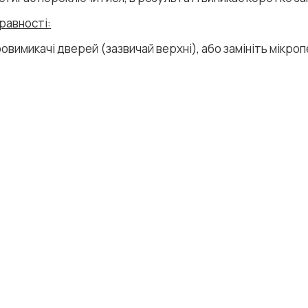
равності:
овимикачі дверей (зазвичай верхні), або замініть мікроп