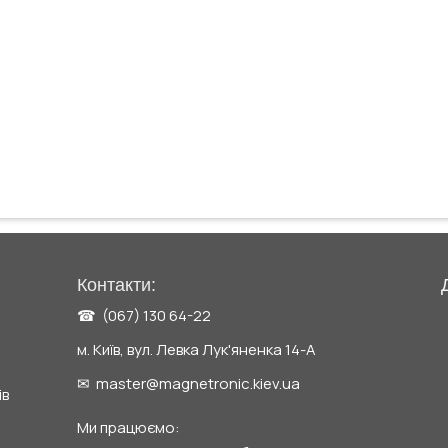
Контакти:
☎ (067) 130 64-22
м. Київ, вул. Левка Лук'яненка 14-А
✉ master@magnetronic.kiev.ua
ів
Ми працюємо: