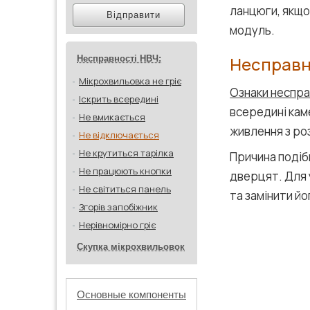
ланцюги, якщо
Відправити
модуль.
Несправн
Несправності НВЧ:
Мікрохвильовка не гріє
Ознаки неспра
Іскрить всередині
всередині каме
Не вмикається
живлення з ро
Не відключається
Не крутиться тарілка
Причина подіб
Не працюють кнопки
дверцят. Для у
Не світиться панель
та замінити йо
Згорів запобіжник
Нерівномірно гріє
Скупка мікрохвильовок
Основные компоненты