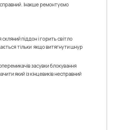
 справний. Інакше ремонтуємо
 скляний піддон і горить світло
икається тільки якщо витягнути шнур
роперемикачів засувки блокування
ачити який із кінцевиків несправний