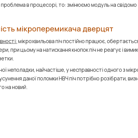
 проблема в процесорі, то: змінюємо модуль на свідомо
ість мікроперемикача дверцят
вності:
мікрохвильова піч постійно працює, обертається
ри, при цьому на натискання кнопок піч не реагує і вим
зетки.
ної неполадки, найчастіше, у несправності одного з мік
сунення даної поломки НВЧ піч потрібно розібрати, визн
го на новий.