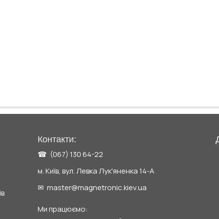
Контакти:
☎ (067) 130 64-22
м. Київ, вул. Левка Лук'яненка 14-А
✉ master@magnetronic.kiev.ua
ів
Ми працюємо: