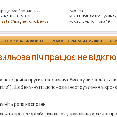
Працюємо без вихідних:
Адреса:
пн-нд: 8:00 - 20:00
м. Київ, вул. Левка Лук'яне
master@magnetronic.kiev.ua
м. Київ, вул. Полярна 19
МОНТ МІКРОХВИЛЬОВОК
РЕМОНТ ПРАЛЬНИХ МАШИН
РЕ
вильова піч працює не відкл
 реле подачі напруги на первинну обмотку високоволь
ипли"). Щоб вимкнути, допоможе знеструмлення мікрохв
амініть реле на справні.
блема в процесорі або ланцюгах управління реле між пр