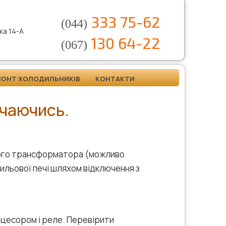
333 75-62
(044)
нка 14-А
130 64-22
(067)
МОНТ ХОЛОДИЛЬНИКІВ
КОНТАКТИ
ючаючись.
тного трансформатора (можливо
ильової печі шляхом відключення з
оцесором і реле. Перевірити