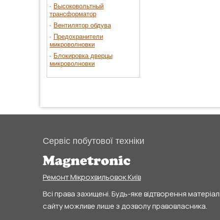
Высоковольтный
трансформатор
Вентилятор обдува
Предохранители
микроволновки
Блокировка дверцы
микроволновки
Сервіс побутової техніки
Ремонт Мікрохвильовок Київ
Всі права захищені. Будь-яке відтворення матеріал
сайту можливе лише з дозволу правовласника.