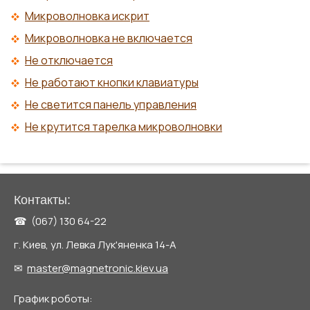
Микроволновка искрит
Микроволновка не включается
Не отключается
Не работают кнопки клавиатуры
Не светится панель управления
Не крутится тарелка микроволновки
Контакты:
☎ (067) 130 64-22
г. Киев, ул. Левка Лук'яненка 14-А
✉
master@magnetronic.kiev.ua
График роботы: