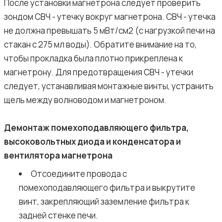
После установки магнетрона следует проверить
зондом СВЧ - утечку вокруг магнетрона. СВЧ - утечка
не должна превышать 5 мВт/см2 (с нагрузкой печи на
стакан с 275 мл воды). Обратите внимание на то,
чтобы прокладка была плотно прикреплена к
магнетрону. Для предотвращения СВЧ - утечки
следует, устанавливая монтажные винты, устранить
щель между волноводом и магнетроном.
Демонтаж помехоподавляющего фильтра,
высоковольтных диода и конденсатора и
вентилятора магнетрона
Отсоедините провода с
помехоподавляющего фильтра и выкрутите
винт, закрепляющий заземление фильтра к
задней стенке печи.