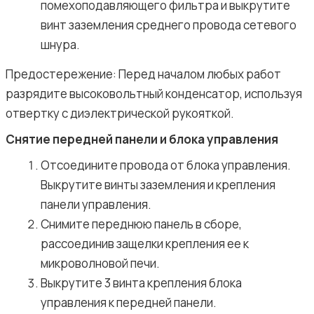
помехоподавляющего фильтра и выкрутите
винт заземления среднего провода сетевого
шнура.
Предостережение: Перед началом любых работ
разрядите высоковольтный конденсатор, используя
отвертку с диэлектрической рукояткой.
Снятие передней панели и блока управления
Отсоедините провода от блока управления.
Выкрутите винты заземления и крепления
панели управления.
Снимите переднюю панель в сборе,
рассоединив защелки крепления ее к
микроволновой печи.
Выкрутите 3 винта крепления блока
управления к передней панели.