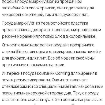
Хороша посуда марки Vision из прозрачной
затенённой стеклокерамики, она годится как для
микроволновых печей, так и для духовок, плит.
Посуда марки Vitri из термостойкого пластика
предназначена для приготовления в микроволновом
режиме и хранения готовых блюд в холодильнике.
Относительно недорогая посуда из прозрачного
стекла Simax пригодна и для микроволновых печей, и
для духовок, и для плит. Все её модели снабжены
практичными плоскими крышками.
Интересна посуда компании Corning для жарения в
печи в режиме микроволн. Она изготовлена из
стеклокерамики со специальным металлизированным
покрытием на наружной стороне дна. Такую посуду
ставят в печь сначала пустой, чтобы она нагрелась от