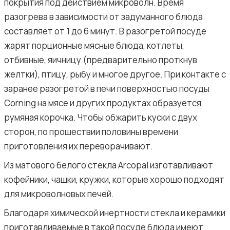
покрытия под действием микроволн. Время
разогрева в зависимости от задуманного блюда
составляет от 1 до 6 минут. В разогретой посуде
жарят порционные мясные блюда, котлеты,
отбивные, яичницу (предварительно проткнув
желтки), птицу, рыбу и многое другое. При контакте с
заранее разогретой в печи поверхностью посуды
Corning на мясе и других продуктах образуется
румяная корочка. Чтобы обжарить куски с двух
сторон, по прошествии половины времени
приготовления их переворачивают.
Из матового белого стекла Arcopal изготавливают
кофейники, чашки, кружки, которые хорошо подходят
для микроволновых печей.
Благодаря химической инертности стекла и керамики
приготавливаемые в такой посуде блюда имеют