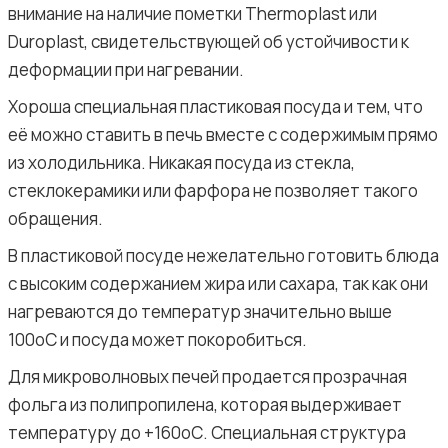
внимание на наличие пометки Thermoplast или
Duroplast, свидетельствующей об устойчивости к
деформации при нагревании.
Хороша специальная пластиковая посуда и тем, что
её можно ставить в печь вместе с содержимым прямо
из холодильника. Никакая посуда из стекла,
стеклокерамики или фарфора не позволяет такого
обращения.
В пластиковой посуде нежелательно готовить блюда
с высоким содержанием жира или сахара, так как они
нагреваются до температур значительно выше
100оС и посуда может покоробиться.
Для микроволновых печей продается прозрачная
фольга из полипропилена, которая выдерживает
температуру до +160оС. Специальная структура