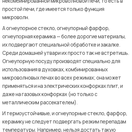
некомбинированной микроволновой печи, то есть в
простой печи, где имеется только функция
микроволн.
А огнеупорное стекло, огнеупорный фарфор,
огнеупорная керамика — более дорогие материалы,
их подвергают специальной обработке и закалке.
Среди домашней утвари их просто так не встретишь.
Огнеупорную посуду производят специально для
использования в духовках, комбинированных
микроволновых печах во всех режимах; она может
применяться и на электрических конфорках плит, и
даже на газовых конфорках (но только с
металлическим рассекателем).
И термоустойчивые, и огнеупорные стекло, фарфор,
керамику не следует подвергать резким перепадам
температуры. Например, нельзя достать такую