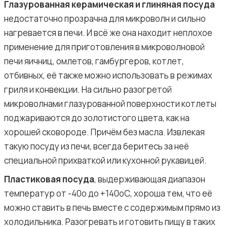
Глазурованная керамическая и глиняная посуда
недостаточно прозрачна для микроволн и сильно
нагревается в печи. И всё же она находит неплохое
применение для приготовления в микроволновой
печи яичниц, омлетов, гамбургеров, котлет,
отбивных, её также можно использовать в режимах
гриля и конвекции. На сильно разогретой
микроволнами глазурованной поверхности котлеты
поджариваются до золотистого цвета, как на
хорошей сковороде. Причём без масла. Извлекая
такую посуду из печи, всегда беритесь за неё
специальной прихваткой или кухонной рукавицей.
Пластиковая посуда
, выдерживающая диапазон
температур от -40о до +140оС, хороша тем, что её
можно ставить в печь вместе с содержимым прямо из
холодильника. Разогревать и готовить пищу в таких