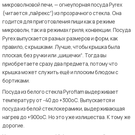
микроволновой печи, — огнеупорная посуда Pyrex
(читается „пайрекс“) из прозрачного стекла. Она
годится для приготовления пищи как в режиме
микроволн, так и в режимах гриля, конвекции. Посуда
Pyrex выпускается разных размеров и форм, как
правило, с крышками. Лучше, чтобы крышка была
плоская, без ручки или „шишечки“. Тогда вы
приобретаете сразу два предмета, потому что
крышка может служить ещё и плоским блюдом с
бортиками.
Посуда из белого стекла Pyroflam выдерживает
температуру от -40 до +300оС. Выпускается и
посуда из белой стеклокерамики, выдерживающая
нагрев до +900оС. Но это уже излишества. К тому же
дорогие.