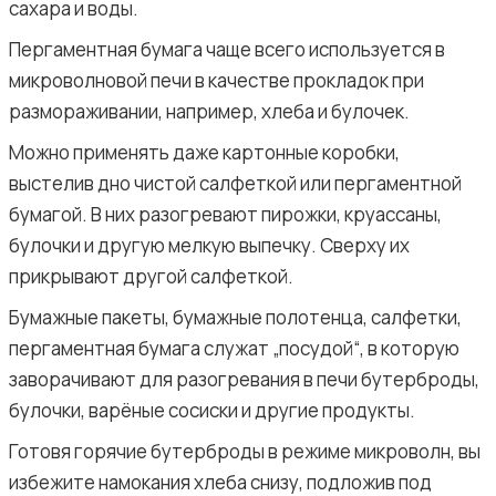
сахара и воды.
Пергаментная бумага чаще всего используется в
микроволновой печи в качестве прокладок при
размораживании, например, хлеба и булочек.
Можно применять даже картонные коробки,
выстелив дно чистой салфеткой или пергаментной
бумагой. В них разогревают пирожки, круассаны,
булочки и другую мелкую выпечку. Сверху их
прикрывают другой салфеткой.
Бумажные пакеты, бумажные полотенца, салфетки,
пергаментная бумага служат „посудой“, в которую
заворачивают для разогревания в печи бутерброды,
булочки, варёные сосиски и другие продукты.
Готовя горячие бутерброды в режиме микроволн, вы
избежите намокания хлеба снизу, подложив под