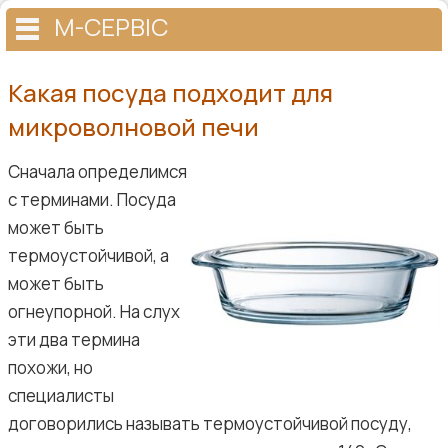
М-СЕРВІС
Какая посуда подходит для
микроволновой печи
Сначала определимся
с терминами. Посуда
может быть
термоустойчивой, а
может быть
огнеупорной. На слух
эти два термина
похожи, но
специалисты
договорились называть термоустойчивой посуду,