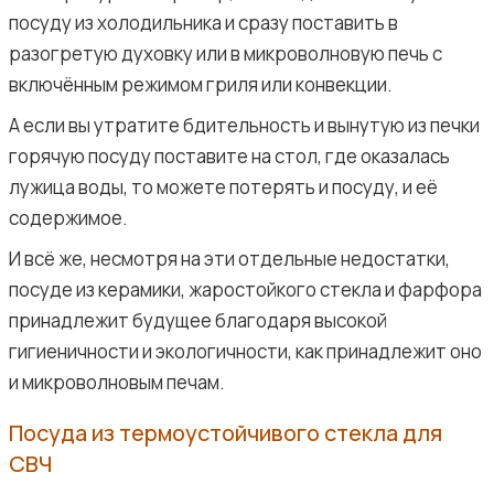
посуду из холодильника и сразу поставить в
разогретую духовку или в микроволновую печь с
включённым режимом гриля или конвекции.
А если вы утратите бдительность и вынутую из печки
горячую посуду поставите на стол, где оказалась
лужица воды, то можете потерять и посуду, и её
содержимое.
И всё же, несмотря на эти отдельные недостатки,
посуде из керамики, жаростойкого стекла и фарфора
принадлежит будущее благодаря высокой
гигиеничности и экологичности, как принадлежит оно
и микроволновым печам.
Посуда из термоустойчивого стекла для
СВЧ