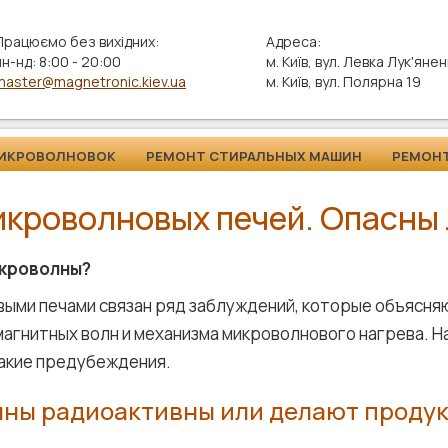
Працюємо без вихідних:
Адреса:
пн-нд: 8:00 - 20:00
м. Київ, вул. Левка Лук'яне
master@magnetronic.kiev.ua
м. Київ, вул. Полярна 19
ИКРОВОЛНОВОК
РЕМОНТ СТИРАЛЬНЫХ МАШИН
РЕМОН
икроволновых печей. Опасны
икроволны?
выми печами связан ряд заблуждений, которые объясня
агнитных волн и механизма микроволнового нагрева. Н
акие предубеждения.
ны радиоактивны или делают проду