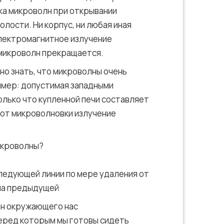
ка микроволн при открывании
лости. Ни корпус, ни любая иная
электромагнитное излучение
 микроволн прекращается.
но знать, что микроволны очень
имер: допустимая западными
олько что купленной печи составляет
 от микроволновки излучение
следующей линии по мере удаления от
 на предыдущей
фон окружающего нас
перед которым мы готовы сидеть