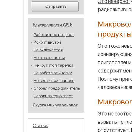
Это неверно:
Отправить
радиоактивног
Микровол
Неисправности СВЧ:
продукты
Работает но не греет
Искрит внутри
Это тоже нев
Не включается
ионизирующих 
Не отключается
приготовлени
Не крутится тарелка
содержит мен
Не работают кнопки
Поэтому приго
Не светиться панель
человека ника
Сгорел предохранитель
Неравномерно греет
Микровол
Скупка микроволновок
Это не соотв
вызвать тепло
Статьи:
отсутствует.