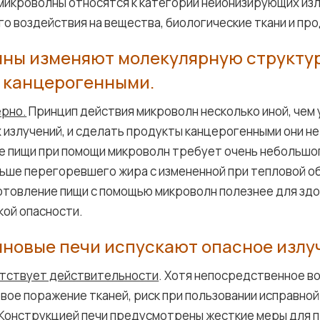
микроволны относятся к категории неионизирующих изл
о воздействия на вещества, биологические ткани и про
ны изменяют молекулярную структур
 канцерогенными.
ерно.
Принцип действия микроволн несколько иной, чем у
излучений, и сделать продукты канцерогенными они не 
е пищи при помощи микроволн требует очень небольшо
ьше перегоревшего жира с измененной при тепловой о
товление пищи с помощью микроволн полезнее для здо
кой опасности.
новые печи испускают опасное излу
етствует действительности
. Хотя непосредственное в
вое поражение тканей, риск при пользовании исправно
 Конструкцией печи предусмотрены жесткие меры для 