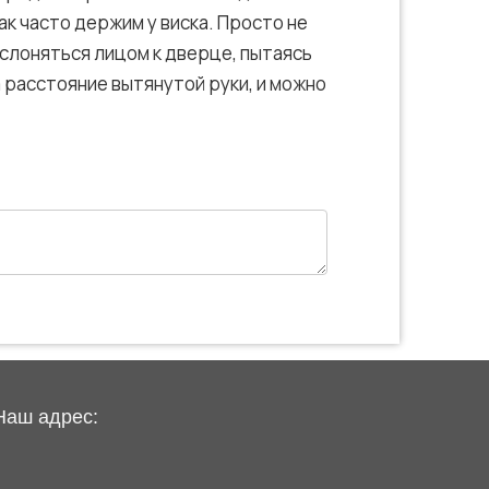
ак часто держим у виска. Просто не
слоняться лицом к дверце, пытаясь
а расстояние вытянутой руки, и можно
Наш адрес: