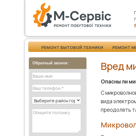
РЕМОНТ БЫТОВОЙ ТЕХНИКИ
РЕМОНТ М
Вред м
Обратный звонок:
Опасны ли м
С микроволно
вида электром
преодолеть т
Микровол