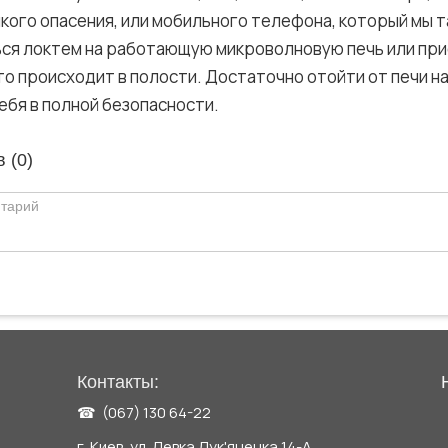
якого опасения, или мобильного телефона, который мы т
ся локтем на работающую микроволновую печь или при
то происходит в полости. Достаточно отойти от печи н
ебя в полной безопасности.
 (
0
)
Контакты:
☎ (067) 130 64-22
г. Киев, ул. Левка Лук'яненка 14-А