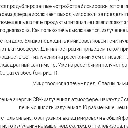
тся продублированные устройства блокировки источни
а сама дверца исключает выход микроволн за пределы по
и помещенные в печь продукты питания не накапливают 
о диапазона. Как только печь выключается, излучение
ается даже близко подходить к микроволновой печи, нуж
ают в атмосфере. Для иллюстрации приведем такой пр
ощность СВЧ-излучения на расстоянии 5 см от новой, т
а квадратный сантиметр. Уже на расстоянии полуметра
00 раз слабее (см. рис. 1).
ление энергии СВЧ-излучения в атмосфере: на каждой 
печи мощность излучения в 10 раз меньше, чем
 столь сильного затухания, вклад микроволн в общий 
ного излучения не выше, чем, скажем, от телевизора, 