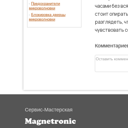
Предохранители
часами без вс
микроволновки
стоит опирать
Блокировка дверцы
микроволновки
разглядеть, ч
чувствовать с
Комментариев
Сервис-Мастерская