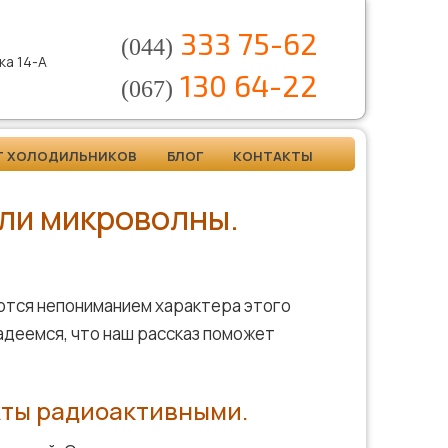
333 75-62
(044)
нка 14-А
130 64-22
(067)
Т ХОЛОДИЛЬНИКОВ
БЛОГ
КОНТАКТЫ
 ли микроволны.
ются непониманием характера этого
адеемся, что наш рассказ поможет
кты радиоактивными.