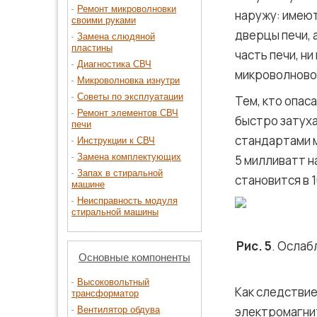
Ремонт микроволновки
наружу: имею
своими руками
дверцы печи, 
Замена слюдяной
пластины
часть печи, н
Диагностика СВЧ
микроволновог
Микроволновка изнутри
Советы по эксплуатации
Тем, кто опас
Ремонт элементов СВЧ
быстро затух
печи
стандартами м
Инструкции к СВЧ
Замена комплектующих
5 милливатт н
Запах в стиральной
становится в 1
машине
Неисправность модуля
стиральной машины
Рис. 5
. Ослаб
Основные компоненты
Высоковольтный
Как следствие
трансформатор
электромагнит
Вентилятор обдува