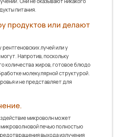
учений. Они не оказывают никакого
дукты питания.
у продуктов или делают
 рентгеновских лучей или у
могут. Напротив, поскольку
го количества жиров, готовое блюдо
бработке молекулярной структурой.
ровья и не представляет для
чение.
оздействие микроволн может
й микроволновой печью полностью
предотвращения выхода излучения